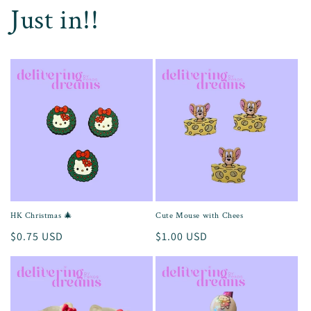
Just in!!
HK Christmas 🎄
Cute Mouse with Chees
Precio
$0.75 USD
Precio
$1.00 USD
habitual
habitual